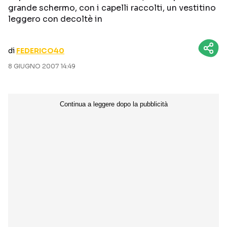
grande schermo, con i capelli raccolti, un vestitino
CURIOSITÀ
BOX OFFICE
leggero con decoltè in
RECENSIONI
di
FEDERICO40
8 GIUGNO 2007 14:49
Seguici sui social