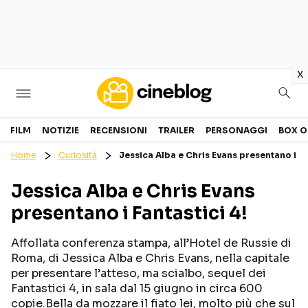
in
x
Cinema
FILM
NOTIZIE
RECENSIONI
TRAILER
PERSONAGGI
BOX O
Home
Curiosità
Jessica Alba e Chris Evans presentano i Fa
FILM
EVENTI
Jessica Alba e Chris Evans
GENERI
CANALI STREAMING
presentano i Fantastici 4!
PERSONAGGI
Affollata conferenza stampa, all’Hotel de Russie di
Categorie
Roma, di Jessica Alba e Chris Evans, nella capitale
per presentare l’atteso, ma scialbo, sequel dei
Fantastici 4, in sala dal 15 giugno in circa 600
NOTIZIE
TRAILER
copie.Bella da mozzare il fiato lei, molto più che sul