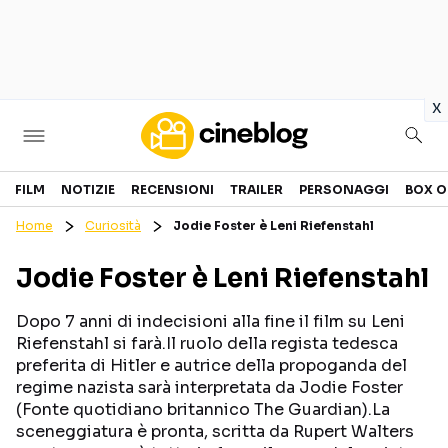
in
x
Cinema
FILM
NOTIZIE
RECENSIONI
TRAILER
PERSONAGGI
BOX O
Home
Curiosità
Jodie Foster è Leni Riefenstahl
FILM
EVENTI
Jodie Foster è Leni Riefenstahl
GENERI
CANALI STREAMING
PERSONAGGI
Dopo 7 anni di indecisioni alla fine il film su Leni
Riefenstahl si farà.Il ruolo della regista tedesca
preferita di Hitler e autrice della propoganda del
Categorie
regime nazista sarà interpretata da Jodie Foster
(Fonte quotidiano britannico The Guardian).La
NOTIZIE
TRAILER
sceneggiatura è pronta, scritta da Rupert Walters