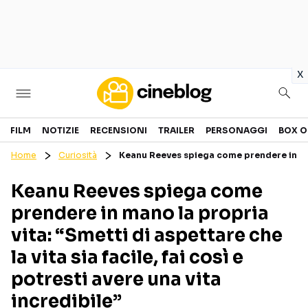
in
x
Cinema
FILM
NOTIZIE
RECENSIONI
TRAILER
PERSONAGGI
BOX O
Home
Curiosità
Keanu Reeves spiega come prendere in mano l
FILM
EVENTI
Keanu Reeves spiega come
GENERI
CANALI STREAMING
prendere in mano la propria
PERSONAGGI
vita: “Smetti di aspettare che
la vita sia facile, fai così e
Categorie
potresti avere una vita
NOTIZIE
TRAILER
incredibile”