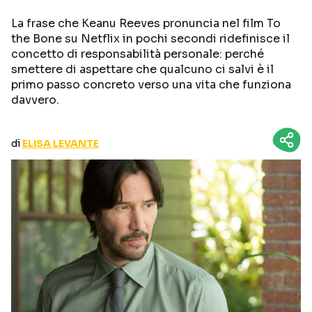
CURIOSITÀ
BOX OFFICE
La frase che Keanu Reeves pronuncia nel film To
RECENSIONI
the Bone su Netflix in pochi secondi ridefinisce il
concetto di responsabilità personale: perché
smettere di aspettare che qualcuno ci salvi è il
primo passo concreto verso una vita che funziona
Seguici sui social
davvero.
di
ELISA LEVANTE