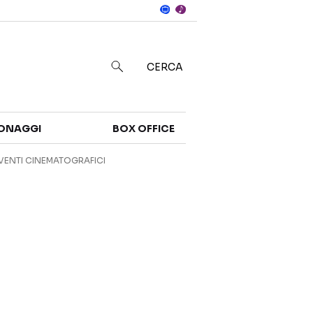
Notizie
in
CERCA
Categorie
ONAGGI
BOX OFFICE
NOTIZIE
TRAILER
VENTI CINEMATOGRAFICI
CURIOSITÀ
BOX OFFICE
RECENSIONI