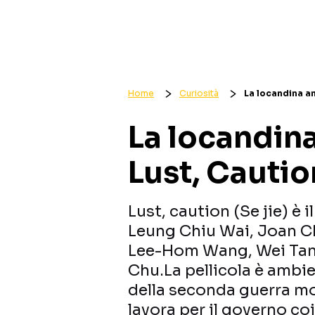
Home
Curiosità
La locandina am
La locandin
Lust, Cautio
Lust, caution (Se jie) è 
Leung Chiu Wai, Joan Ch
Lee-Hom Wang, Wei Tan
Chu.La pellicola è ambi
della seconda guerra m
lavora per il governo co