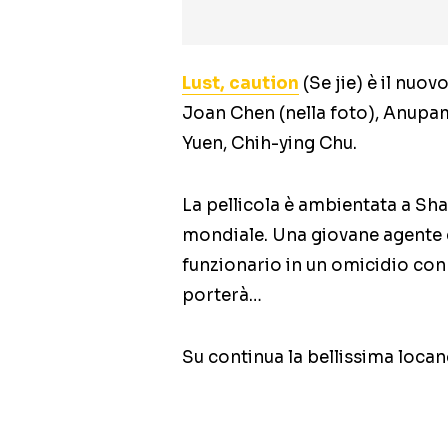
Lust, caution
(Se jie) è il nuo
Joan Chen (nella foto), Anup
Yuen, Chih-ying Chu.
La pellicola è ambientata a Sh
mondiale. Una giovane agente c
funzionario in un omicidio con 
porterà…
Su continua la bellissima loca