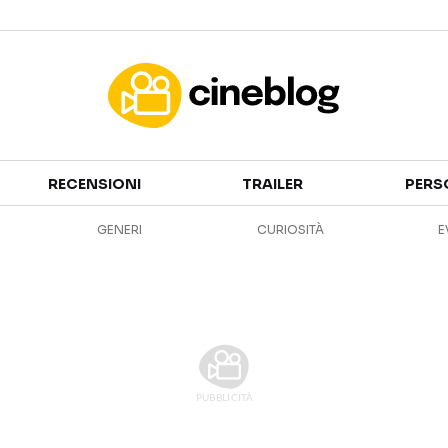
Cinema
RECENSIONI
TRAILER
PERS
FILM
EVENTI
GENERI
CURIOSITÀ
E
GENERI
CANALI STREAMING
PERSONAGGI