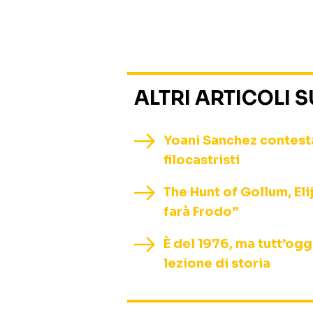
ALTRI ARTICOLI 
Yoani Sanchez contestat
filocastristi
The Hunt of Gollum, El
farà Frodo”
È del 1976, ma tutt’ogg
lezione di storia