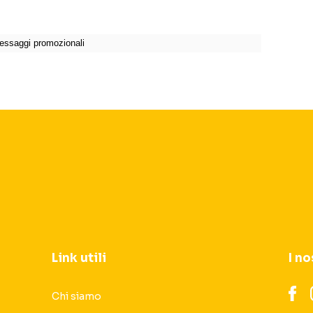
Link utili
I no
Chi siamo