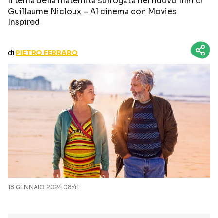
Il tema della maternità surrogata nel nuovo film di
CURIOSITÀ
BOX OFFICE
Guillaume Nicloux – Al cinema con Movies
Inspired
RECENSIONI
di
PIETRO FERRARO
Seguici sui social
18 GENNAIO 2024 08:41