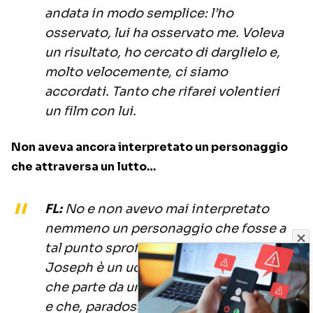
andata in modo semplice: l’ho
osservato, lui ha osservato me. Voleva
un risultato, ho cercato di darglielo e,
molto velocemente, ci siamo
accordati. Tanto che rifarei volentieri
un film con lui.
Non aveva ancora interpretato un personaggio
che attraversa un lutto…
FL:
No e non avevo mai interpretato
nemmeno un personaggio che fosse a
tal punto sprofondato nel nulla.
Joseph è un uomo svuotato di tutto,
che parte da un universo molto oscuro
e che, paradossalmente, e in modo