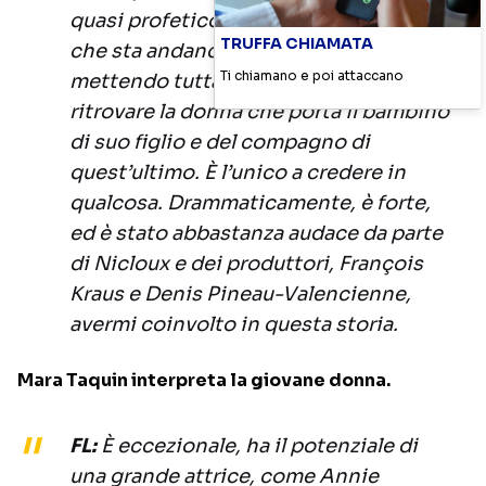
quasi profetico, sente a poco a poco
TRUFFA CHIAMATA
che sta andando verso la vita,
Ti chiamano e poi attaccano
mettendo tutta la sua energia nel
ritrovare la donna che porta il bambino
di suo figlio e del compagno di
quest’ultimo. È l’unico a credere in
qualcosa. Drammaticamente, è forte,
ed è stato abbastanza audace da parte
di Nicloux e dei produttori, François
Kraus e Denis Pineau-Valencienne,
avermi coinvolto in questa storia.
Mara Taquin interpreta la giovane donna.
FL:
È eccezionale, ha il potenziale di
una grande attrice, come Annie