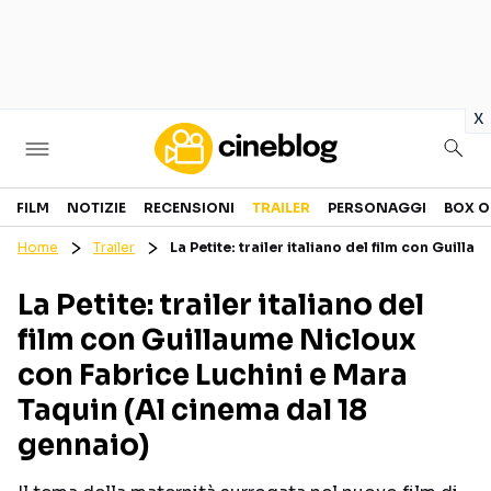
in
x
Cinema
FILM
NOTIZIE
RECENSIONI
TRAILER
PERSONAGGI
BOX O
Home
Trailer
La Petite: trailer italiano del film con Guil
FILM
EVENTI
La Petite: trailer italiano del
GENERI
CANALI STREAMING
film con Guillaume Nicloux
PERSONAGGI
con Fabrice Luchini e Mara
Taquin (Al cinema dal 18
Categorie
gennaio)
NOTIZIE
TRAILER