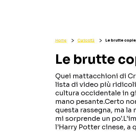
Home
Curiosità
Le brutte copie
Le brutte co
Quei mattacchioni di C
lista di video più ridico
cultura occidentale in g
mano pesante.Certo non 
questa rassegna, ma la 
mi sorprende un po’.L’i
l’Harry Potter cinese, a