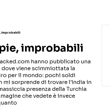
, improbabili
pie, improbabili
racked.com hanno pubblicato una
li dove viene scimmiottata la
iro per il mondo: pochi soldi
mi sorprende di trovare l’India in
massiccia presenza della Turchia
mmagine che vedete è invece
 quanto