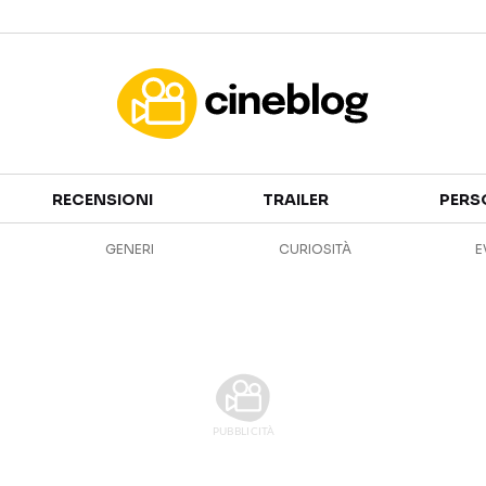
Cinema
RECENSIONI
TRAILER
PERS
FILM
EVENTI
GENERI
CURIOSITÀ
E
GENERI
CANALI STREAMING
PERSONAGGI