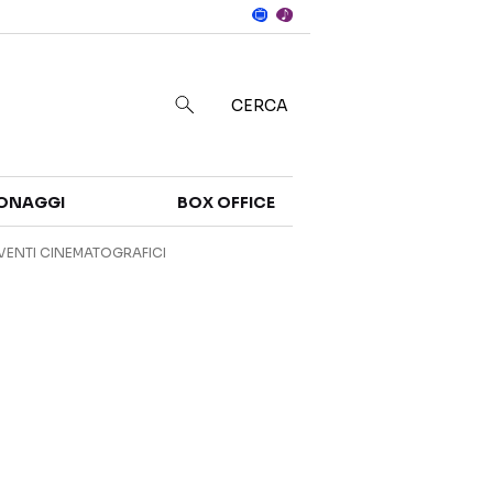
Notizie
in
CERCA
Categorie
ONAGGI
BOX OFFICE
NOTIZIE
TRAILER
VENTI CINEMATOGRAFICI
CURIOSITÀ
BOX OFFICE
RECENSIONI