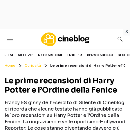
in
x
Cinema
FILM
NOTIZIE
RECENSIONI
TRAILER
PERSONAGGI
BOX O
Home
Curiosità
Le prime recensioni di Harry Potter e l’Or
FILM
EVENTI
Le prime recensioni di Harry
GENERI
CANALI STREAMING
Potter e l’Ordine della Fenice
PERSONAGGI
Francy ES ginny dell’Esercito di Silente di Cineblog
Categorie
ci ricorda che alcune testate hanno già pubblicato
le loro recensioni su Harry Potter e l’Ordine della
Fenice. La ringraziamo e ve le riportiamo:Hollywood
NOTIZIE
TRAILER
Reporter: Le cose stanno diventando davvero più