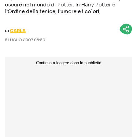
oscure nel mondo di Potter. In Harry Potter e
CURIOSITÀ
BOX OFFICE
l’Ordine della fenice, l’umore e i colori,
RECENSIONI
di
CARLA
5 LUGLIO 2007 08:50
Seguici sui social