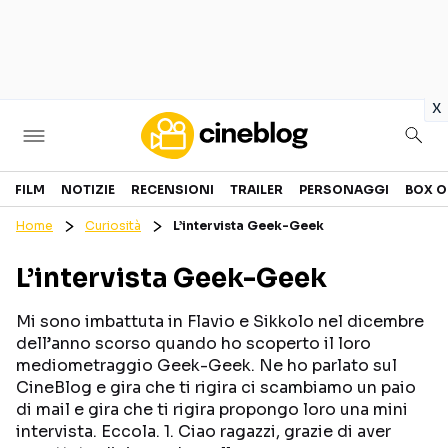
in
x
Cinema
FILM
NOTIZIE
RECENSIONI
TRAILER
PERSONAGGI
BOX O
Home
Curiosità
L’intervista Geek-Geek
FILM
EVENTI
L’intervista Geek-Geek
GENERI
CANALI STREAMING
PERSONAGGI
Mi sono imbattuta in Flavio e Sikkolo nel dicembre
dell’anno scorso quando ho scoperto il loro
mediometraggio Geek-Geek. Ne ho parlato sul
Categorie
CineBlog e gira che ti rigira ci scambiamo un paio
di mail e gira che ti rigira propongo loro una mini
NOTIZIE
TRAILER
intervista. Eccola. 1. Ciao ragazzi, grazie di aver