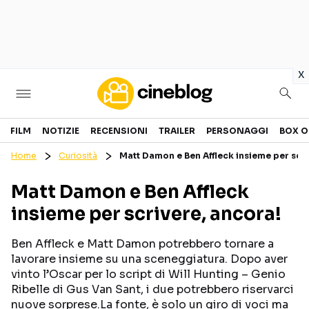
in
x
Cinema
FILM
NOTIZIE
RECENSIONI
TRAILER
PERSONAGGI
BOX O
Home
Curiosità
Matt Damon e Ben Affleck insieme per scri
FILM
EVENTI
Matt Damon e Ben Affleck
GENERI
CANALI STREAMING
insieme per scrivere, ancora!
PERSONAGGI
Ben Affleck e Matt Damon potrebbero tornare a
Categorie
lavorare insieme su una sceneggiatura. Dopo aver
vinto l’Oscar per lo script di Will Hunting – Genio
Ribelle di Gus Van Sant, i due potrebbero riservarci
NOTIZIE
TRAILER
nuove sorprese.La fonte, è solo un giro di voci ma