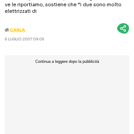
ve le riportiamo, sostiene che “i due sono molto
CURIOSITÀ
BOX OFFICE
elettrizzati di
RECENSIONI
di
CARLA
6 LUGLIO 2007 09:05
Seguici sui social