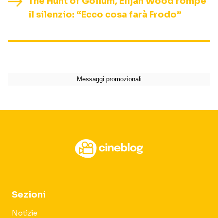
The Hunt of Gollum, Elijah Wood rompe
il silenzio: “Ecco cosa farà Frodo”
Sezioni
Notizie