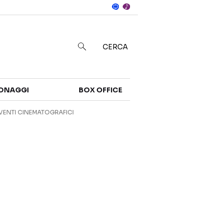
Notizie
in
CERCA
Categorie
ONAGGI
BOX OFFICE
NOTIZIE
TRAILER
VENTI CINEMATOGRAFICI
CURIOSITÀ
BOX OFFICE
RECENSIONI