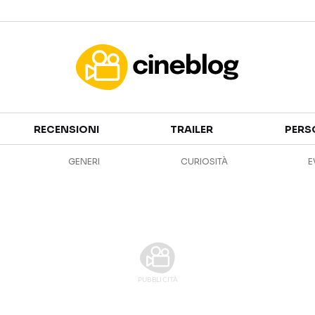
Cinema
RECENSIONI
TRAILER
PERS
FILM
EVENTI
GENERI
CURIOSITÀ
E
GENERI
CANALI STREAMING
PERSONAGGI