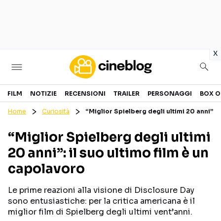
in
x
Cinema
FILM
NOTIZIE
RECENSIONI
TRAILER
PERSONAGGI
BOX O
Home
Curiosità
“Miglior Spielberg degli ultimi 20 anni”: i
FILM
EVENTI
“Miglior Spielberg degli ultimi
GENERI
CANALI STREAMING
20 anni”: il suo ultimo film è un
PERSONAGGI
capolavoro
Categorie
Le prime reazioni alla visione di Disclosure Day
sono entusiastiche: per la critica americana è il
NOTIZIE
TRAILER
miglior film di Spielberg degli ultimi vent’anni.