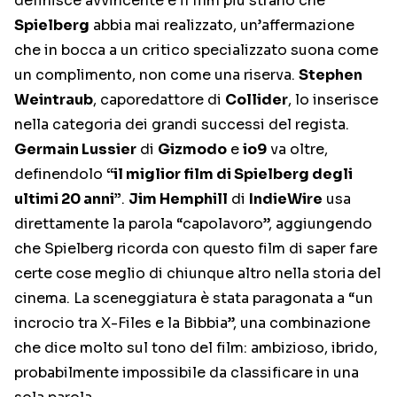
definisce avvincente e il film più strano che
Spielberg
abbia mai realizzato, un’affermazione
che in bocca a un critico specializzato suona come
un complimento, non come una riserva.
Stephen
Weintraub
, caporedattore di
Collider
, lo inserisce
nella categoria dei grandi successi del regista.
Germain Lussier
di
Gizmodo
e
io9
va oltre,
definendolo
“il miglior film di Spielberg degli
ultimi 20 anni”
.
Jim Hemphill
di
IndieWire
usa
direttamente la parola “capolavoro”, aggiungendo
che Spielberg ricorda con questo film di saper fare
certe cose meglio di chiunque altro nella storia del
cinema. La sceneggiatura è stata paragonata a “un
incrocio tra X-Files e la Bibbia”, una combinazione
che dice molto sul tono del film: ambizioso, ibrido,
probabilmente impossibile da classificare in una