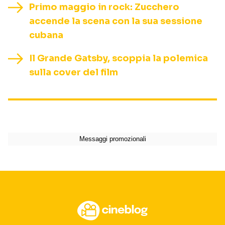
Primo maggio in rock: Zucchero
accende la scena con la sua sessione
cubana
Il Grande Gatsby, scoppia la polemica
sulla cover del film