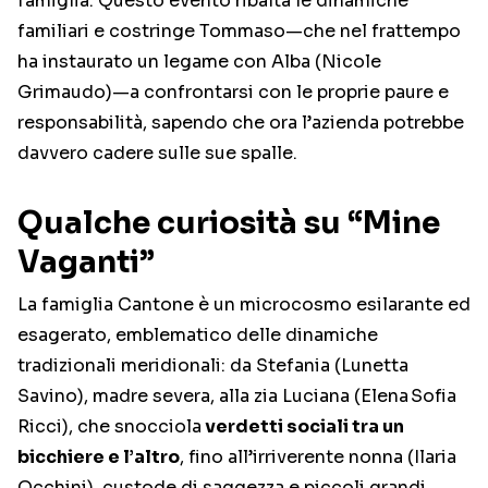
famiglia.
Questo evento ribalta le dinamiche
familiari e costringe Tommaso—che nel frattempo
ha instaurato un legame con Alba (Nicole
Grimaudo)—a confrontarsi con le proprie paure e
responsabilità, sapendo che ora l’azienda potrebbe
davvero cadere sulle sue spalle.
Qualche curiosità su “Mine
Vaganti”
La famiglia Cantone è un microcosmo esilarante ed
esagerato, emblematico delle dinamiche
tradizionali meridionali: da Stefania (Lunetta
Savino), madre severa, alla zia Luciana (Elena Sofia
Ricci), che snocciola
verdetti sociali tra un
bicchiere e l’altro
, fino all’irriverente nonna (Ilaria
Occhini), custode di saggezza e piccoli grandi