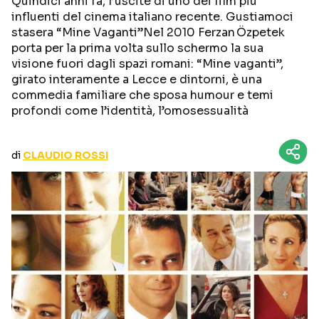
Quindici anni fa, l’uscite di uno dei film più
CURIOSITÀ
BOX OFFICE
influenti del cinema italiano recente. Gustiamoci
stasera “Mine Vaganti”Nel 2010 Ferzan Özpetek
RECENSIONI
porta per la prima volta sullo schermo la sua
visione fuori dagli spazi romani: “Mine vaganti”,
girato interamente a Lecce e dintorni, è una
commedia familiare che sposa humour e temi
Seguici sui social
profondi come l’identità, l’omosessualità
di
CLAUDIO ROSSI