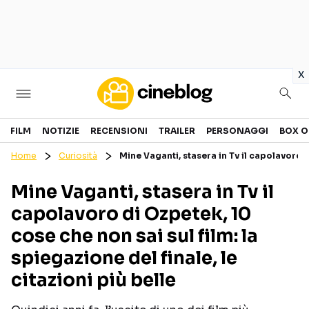
in
x
Cinema
FILM
NOTIZIE
RECENSIONI
TRAILER
PERSONAGGI
BOX O
Home
Curiosità
Mine Vaganti, stasera in Tv il capolavoro di
FILM
EVENTI
Mine Vaganti, stasera in Tv il
GENERI
CANALI STREAMING
capolavoro di Ozpetek, 10
PERSONAGGI
cose che non sai sul film: la
spiegazione del finale, le
Categorie
citazioni più belle
NOTIZIE
TRAILER