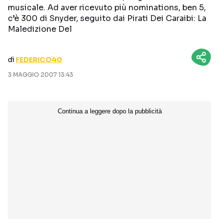
musicale. Ad aver ricevuto più nominations, ben 5,
CURIOSITÀ
BOX OFFICE
c’è 300 di Snyder, seguito dai Pirati Dei Caraibi: La
RECENSIONI
Maledizione Del
di
FEDERICO40
Seguici sui social
3 MAGGIO 2007 13:43