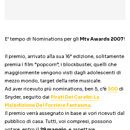
E’ tempo di Nominations per gli
Mtv Awards 2007
!
Il premio, arrivato alla sua 16° edizione, solitamente
premia i film “popcorn”, i blockbuster, quelli che
maggiormente vengono visti dagli adolescenti di
mezzo mondo, target della rete musicale.
Ad aver ricevuto più nominations, ben 5, c’è
300
di
Snyder, seguito dai
Pirati Dei Caraibi: La
Maledizione Del Forziere Fantasma
.
Il premio verrà assegnato in base ai vori ricevuti dal
pubblico di casa. Tutti, voi compresi, possono
votare, entro il
29 maggio
, e aspettare