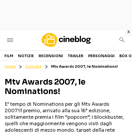
in
x
Cinema
FILM
NOTIZIE
RECENSIONI
TRAILER
PERSONAGGI
BOX O
Home
Curiosità
Mtv Awards 2007, le Nominations!
FILM
EVENTI
Mtv Awards 2007, le
GENERI
CANALI STREAMING
Nominations!
PERSONAGGI
E’ tempo di Nominations per gli Mtv Awards
Categorie
2007!Il premio, arrivato alla sua 16° edizione,
solitamente premia i film “popcorn”, i blockbuster,
quelli che maggiormente vengono visti dagli
NOTIZIE
TRAILER
adolescenti di mezzo mondo, target della rete