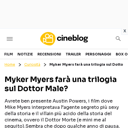
in
x
Cinema
FILM
NOTIZIE
RECENSIONI
TRAILER
PERSONAGGI
BOX O
Home
Curiosità
Myker Myers farà una trilogia sul Dottor 
FILM
EVENTI
Myker Myers farà una trilogia
GENERI
CANALI STREAMING
sul Dottor Male?
PERSONAGGI
Avrete ben presente Austin Powers, i film dove
Categorie
Mike Myers interpretava l’agente segreto più sexy
della storia e il villain più acido della storia del
cinema, ovvero il Dottor Morte (e mini me al
NOTIZIE
TRAILER
seguito).Sembra che dopo qualche anno di pausa,