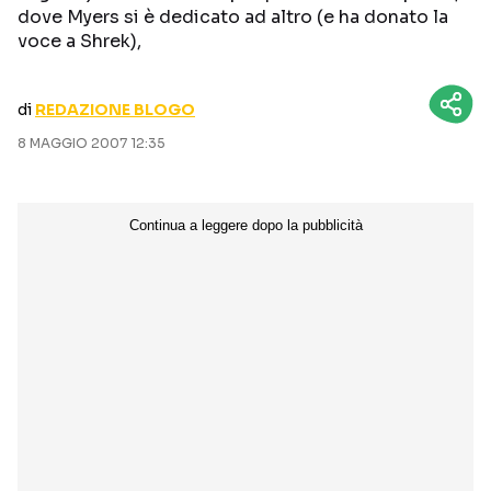
dove Myers si è dedicato ad altro (e ha donato la
CURIOSITÀ
BOX OFFICE
voce a Shrek),
RECENSIONI
di
REDAZIONE BLOGO
8 MAGGIO 2007 12:35
Seguici sui social