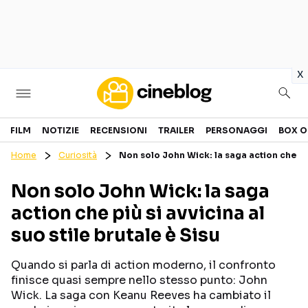
in
x
Cinema
FILM
NOTIZIE
RECENSIONI
TRAILER
PERSONAGGI
BOX O
Home
Curiosità
Non solo John Wick: la saga action che più 
FILM
EVENTI
Non solo John Wick: la saga
GENERI
CANALI STREAMING
action che più si avvicina al
PERSONAGGI
suo stile brutale è Sisu
Categorie
Quando si parla di action moderno, il confronto
finisce quasi sempre nello stesso punto: John
NOTIZIE
TRAILER
Wick. La saga con Keanu Reeves ha cambiato il