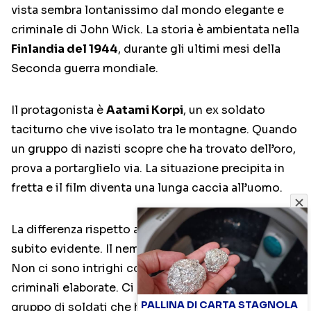
vista sembra lontanissimo dal mondo elegante e
criminale di John Wick. La storia è ambientata nella
Finlandia del 1944
, durante gli ultimi mesi della
Seconda guerra mondiale.
Il protagonista è
Aatami Korpi
, un ex soldato
taciturno che vive isolato tra le montagne. Quando
un gruppo di nazisti scopre che ha trovato dell’oro,
prova a portarglielo via. La situazione precipita in
fretta e il film diventa una lunga caccia all’uomo.
La differenza rispetto a molti action moderni è
subito evidente. Il nemico è chiaro fin dall’inizio.
Non ci sono intrighi complessi o organizzazioni
criminali elaborate. Ci sono un uomo solo e un
PALLINA DI CARTA STAGNOLA
gruppo di soldati che hanno fatto la scelta