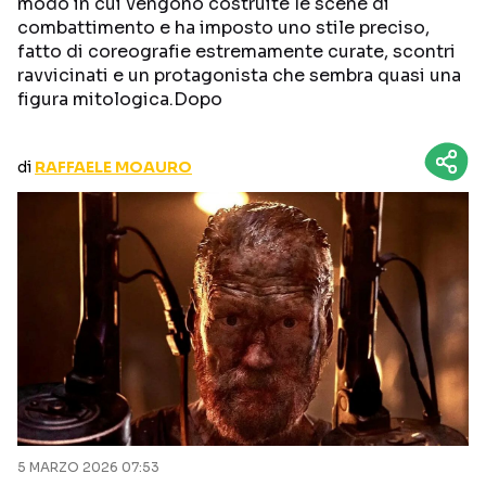
modo in cui vengono costruite le scene di
CURIOSITÀ
BOX OFFICE
combattimento e ha imposto uno stile preciso,
fatto di coreografie estremamente curate, scontri
RECENSIONI
ravvicinati e un protagonista che sembra quasi una
figura mitologica.Dopo
Seguici sui social
di
RAFFAELE MOAURO
5 MARZO 2026 07:53