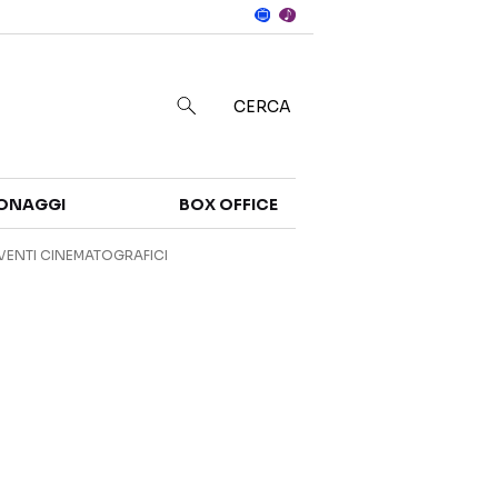
Notizie
in
CERCA
Categorie
ONAGGI
BOX OFFICE
NOTIZIE
TRAILER
VENTI CINEMATOGRAFICI
CURIOSITÀ
BOX OFFICE
RECENSIONI