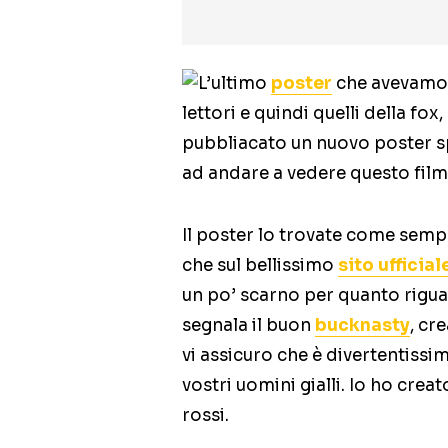
L’ultimo
poster
che avevamo p
lettori e quindi quelli della f
pubbliacato un nuovo poster sp
ad andare a vedere questo film
Il poster lo trovate come semp
che sul bellissimo
sito ufficial
un po’ scarno per quanto riguar
segnala il buon
bucknasty
, cr
vi assicuro che è divertentissi
vostri uomini gialli. Io ho crea
rossi.