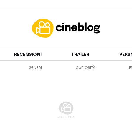
Cinema
RECENSIONI
TRAILER
PERS
FILM
EVENTI
GENERI
CURIOSITÀ
E
GENERI
CANALI STREAMING
PERSONAGGI