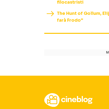
filocastristi
The Hunt of Gollum, El
farà Frodo”