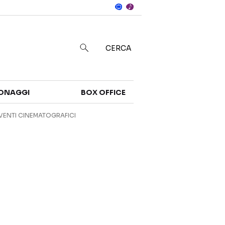
Notizie
in
CERCA
Categorie
ONAGGI
BOX OFFICE
NOTIZIE
TRAILER
VENTI CINEMATOGRAFICI
CURIOSITÀ
BOX OFFICE
RECENSIONI