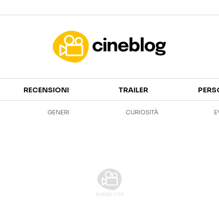
Cinema
RECENSIONI
TRAILER
PERS
FILM
EVENTI
GENERI
CURIOSITÀ
E
GENERI
CANALI STREAMING
PERSONAGGI