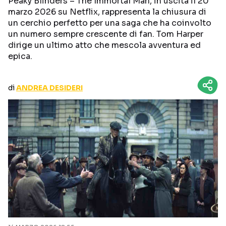
Peaky Blinders – The Immortal Man, in uscita il 20
CURIOSITÀ
BOX OFFICE
marzo 2026 su Netflix, rappresenta la chiusura di
un cerchio perfetto per una saga che ha coinvolto
RECENSIONI
un numero sempre crescente di fan. Tom Harper
dirige un ultimo atto che mescola avventura ed
epica.
Seguici sui social
di
ANDREA DESIDERI