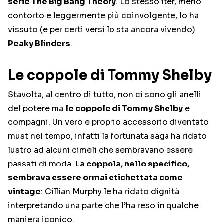
serie The Big Bang Theory
. Lo stesso iter, meno
contorto e leggermente più coinvolgente, lo ha
vissuto (e per certi versi lo sta ancora vivendo)
Peaky Blinders
.
Le coppole di Tommy Shelby
Stavolta, al centro di tutto, non ci sono gli anelli
del potere ma
le coppole di Tommy Shelby
e
compagni. Un vero e proprio accessorio diventato
must nel tempo, infatti la fortunata saga ha ridato
lustro ad alcuni cimeli che sembravano essere
passati di moda.
La coppola, nello specifico,
sembrava essere ormai etichettata come
vintage
: Cillian Murphy le ha ridato dignità
interpretando una parte che l’ha reso in qualche
maniera iconico.