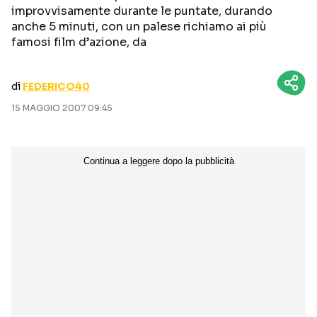
improvvisamente durante le puntate, durando
CURIOSITÀ
BOX OFFICE
anche 5 minuti, con un palese richiamo ai più
RECENSIONI
famosi film d’azione, da
di
FEDERICO40
Seguici sui social
15 MAGGIO 2007 09:45