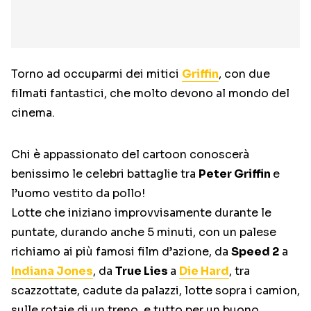
Torno ad occuparmi dei mitici
Griffin
, con due
filmati fantastici, che molto devono al mondo del
cinema.
Chi è appassionato del cartoon conoscerà
benissimo le celebri battaglie tra
Peter Griffin
e
l’uomo vestito da pollo!
Lotte che iniziano improvvisamente durante le
puntate, durando anche 5 minuti, con un palese
richiamo ai più famosi film d’azione, da
Speed 2
a
Indiana Jones
, da
True Lies
a
Die Hard
, tra
scazzottate, cadute da palazzi, lotte sopra i camion,
sulle rotaie di un treno, e tutto per un buono