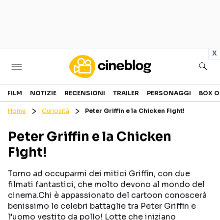
in
x
Cinema
FILM
NOTIZIE
RECENSIONI
TRAILER
PERSONAGGI
BOX O
Home
Curiosità
Peter Griffin e la Chicken Fight!
FILM
EVENTI
Peter Griffin e la Chicken
GENERI
CANALI STREAMING
Fight!
PERSONAGGI
Torno ad occuparmi dei mitici Griffin, con due
Categorie
filmati fantastici, che molto devono al mondo del
cinema.Chi è appassionato del cartoon conoscerà
benissimo le celebri battaglie tra Peter Griffin e
NOTIZIE
TRAILER
l’uomo vestito da pollo! Lotte che iniziano