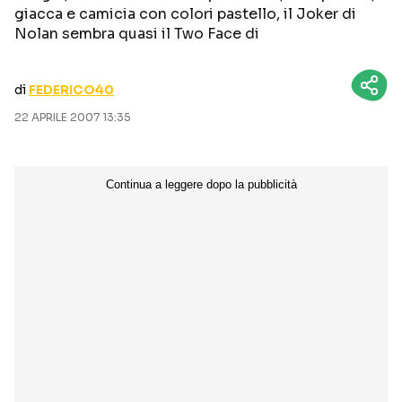
giacca e camicia con colori pastello, il Joker di
CURIOSITÀ
BOX OFFICE
Nolan sembra quasi il Two Face di
RECENSIONI
di
FEDERICO40
22 APRILE 2007 13:35
Seguici sui social