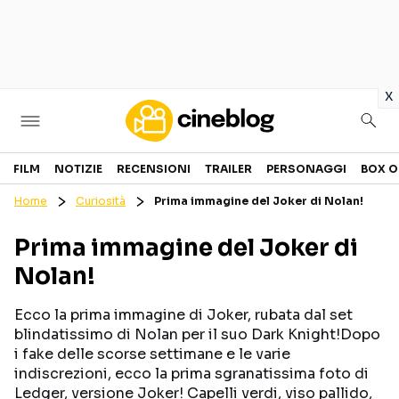
in
x
Cinema
FILM
NOTIZIE
RECENSIONI
TRAILER
PERSONAGGI
BOX O
Home
Curiosità
Prima immagine del Joker di Nolan!
FILM
EVENTI
Prima immagine del Joker di
GENERI
CANALI STREAMING
Nolan!
PERSONAGGI
Ecco la prima immagine di Joker, rubata dal set
Categorie
blindatissimo di Nolan per il suo Dark Knight!Dopo
i fake delle scorse settimane e le varie
indiscrezioni, ecco la prima sgranatissima foto di
NOTIZIE
TRAILER
Ledger, versione Joker! Capelli verdi, viso pallido,