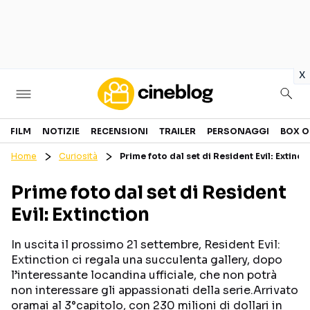
in
x
Cinema
FILM
NOTIZIE
RECENSIONI
TRAILER
PERSONAGGI
BOX O
Home
Curiosità
Prime foto dal set di Resident Evil: Extinct
FILM
EVENTI
Prime foto dal set di Resident
GENERI
CANALI STREAMING
Evil: Extinction
PERSONAGGI
In uscita il prossimo 21 settembre, Resident Evil:
Categorie
Extinction ci regala una succulenta gallery, dopo
l’interessante locandina ufficiale, che non potrà
non interessare gli appassionati della serie.Arrivato
NOTIZIE
TRAILER
oramai al 3°capitolo, con 230 milioni di dollari in