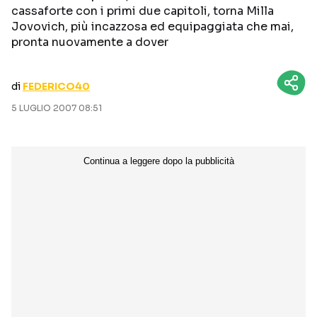
cassaforte con i primi due capitoli, torna Milla
CURIOSITÀ
BOX OFFICE
Jovovich, più incazzosa ed equipaggiata che mai,
RECENSIONI
pronta nuovamente a dover
di
FEDERICO40
Seguici sui social
5 LUGLIO 2007 08:51