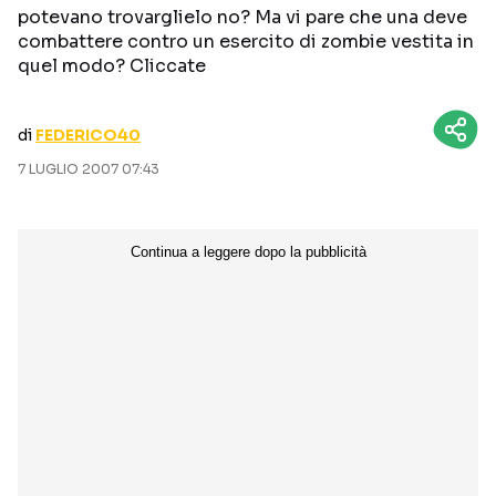
potevano trovarglielo no? Ma vi pare che una deve
CURIOSITÀ
BOX OFFICE
combattere contro un esercito di zombie vestita in
RECENSIONI
quel modo? Cliccate
di
FEDERICO40
Seguici sui social
7 LUGLIO 2007 07:43