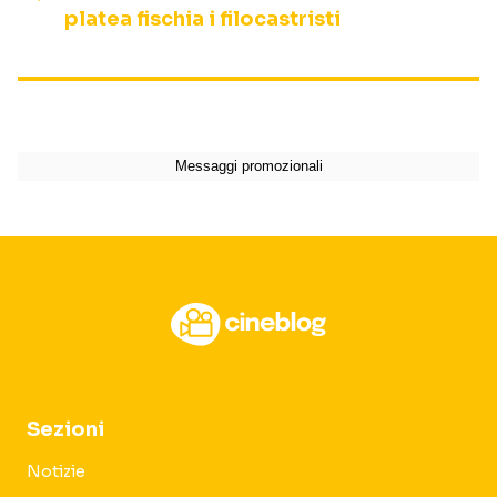
platea fischia i filocastristi
Sezioni
Notizie