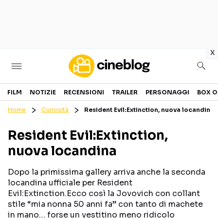
in
x
Cinema
FILM
NOTIZIE
RECENSIONI
TRAILER
PERSONAGGI
BOX O
Home
Curiosità
Resident Evil:Extinction, nuova locandina
FILM
EVENTI
Resident Evil:Extinction,
GENERI
CANALI STREAMING
nuova locandina
PERSONAGGI
Dopo la primissima gallery arriva anche la seconda
Categorie
locandina ufficiale per Resident
Evil:Extinction.Ecco così la Jovovich con collant
stile “mia nonna 50 anni fa” con tanto di machete
NOTIZIE
TRAILER
in mano… forse un vestitino meno ridicolo