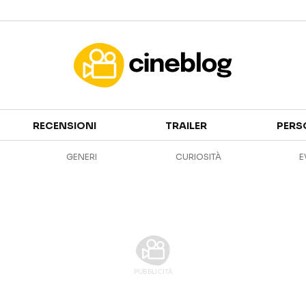
Cinema
RECENSIONI
TRAILER
PERS
FILM
EVENTI
GENERI
CURIOSITÀ
E
GENERI
CANALI STREAMING
PERSONAGGI