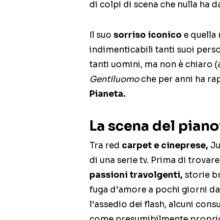
di colpi di scena che nulla ha d
Il suo
sorriso iconico
e quella 
indimenticabili tanti suoi pers
tanti uomini, ma non è chiaro (a
Gentiluomo
che per anni ha ra
Pianeta.
La scena del piano
Tra red
carpet e cineprese,
Ju
di una serie tv. Prima di trovar
passioni travolgenti,
storie b
fuga d’amore a pochi giorni dall
l’assedio dei flash, alcuni cons
come presumibilmente propri