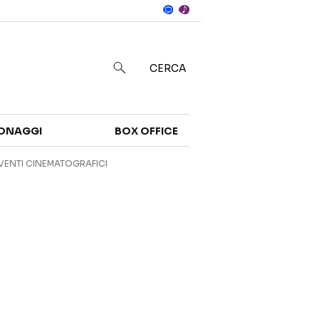
Notizie
in
CERCA
Categorie
ONAGGI
BOX OFFICE
NOTIZIE
TRAILER
VENTI CINEMATOGRAFICI
CURIOSITÀ
BOX OFFICE
RECENSIONI