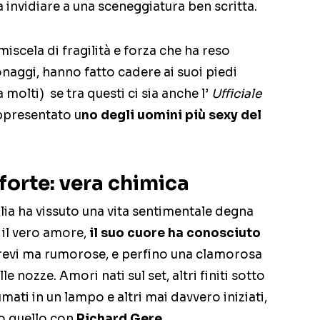
a invidiare a una sceneggiatura ben scritta.
miscela di fragilità e forza che ha reso
onaggi, hanno fatto cadere ai suoi piedi
 molti) se tra questi ci sia anche l’
Ufficiale
ppresentato u
no degli uomini più sexy del
forte: vera chimica
lia ha vissuto una vita sentimentale degna
e il vero amore,
il suo cuore ha conosciuto
revi ma rumorose, e perfino una clamorosa
e nozze. Amori nati sul set, altri finiti sotto
umati in un lampo e altri mai davvero iniziati,
o quello con
Richard Gere.