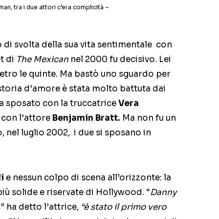
n, tra i due attori c’era complicità –
o di svolta della sua vita sentimentale con
et di
The Mexican
nel 2000 fu decisivo. Lei
ietro le quinte. Ma bastò uno sguardo per
o storia d’amore è stata molto battuta dai
ra sposato con la truccatrice
Vera
 con l’attore
Benjamin Bratt.
Ma non fu un
, nel luglio 2002, i due si sposano in
li
e nessun colpo di scena all’orizzonte: la
iù solide e riservate di Hollywood. “
Danny
,
” ha detto l’attrice,
“è stato il primo vero