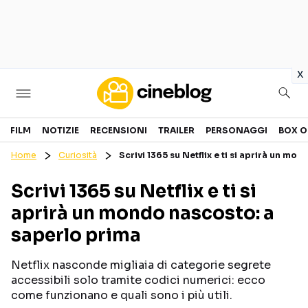
in
x
Cinema
FILM
NOTIZIE
RECENSIONI
TRAILER
PERSONAGGI
BOX O
Home
Curiosità
Scrivi 1365 su Netflix e ti si aprirà un mo
FILM
EVENTI
Scrivi 1365 su Netflix e ti si
GENERI
CANALI STREAMING
aprirà un mondo nascosto: a
PERSONAGGI
saperlo prima
Categorie
Netflix nasconde migliaia di categorie segrete
accessibili solo tramite codici numerici: ecco
NOTIZIE
TRAILER
come funzionano e quali sono i più utili.