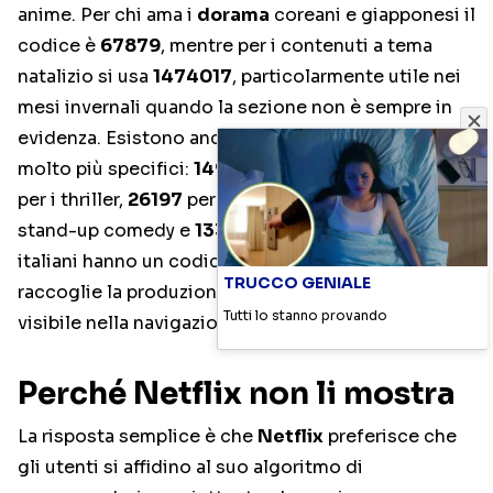
anime. Per chi ama i
dorama
coreani e giapponesi il
codice è
67879
, mentre per i contenuti a tema
natalizio si usa
1474017
, particolarmente utile nei
mesi invernali quando la sezione non è sempre in
evidenza. Esistono anche codici per sotto-generi
molto più specifici:
1492
per la fantascienza,
8933
per i thriller,
26197
per il true crime,
11559
per gli
stand-up comedy e
13335
per i musical. I film
italiani hanno un codice dedicato,
8221
, che
TRUCCO GENIALE
raccoglie la produzione nazionale spesso poco
Tutti lo stanno provando
visibile nella navigazione standard.
Perché Netflix non li mostra
La risposta semplice è che
Netflix
preferisce che
gli utenti si affidino al suo algoritmo di