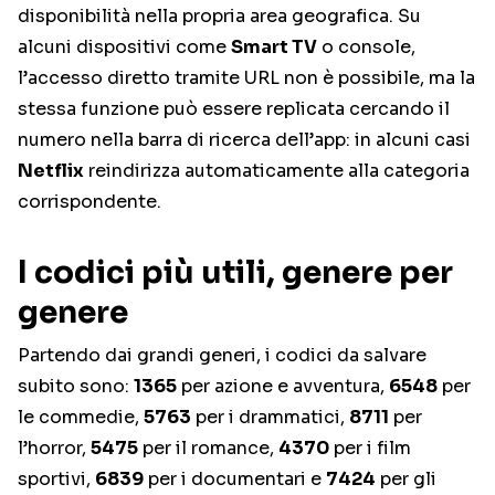
disponibilità nella propria area geografica. Su
alcuni dispositivi come
Smart TV
o console,
l’accesso diretto tramite URL non è possibile, ma la
stessa funzione può essere replicata cercando il
numero nella barra di ricerca dell’app: in alcuni casi
Netflix
reindirizza automaticamente alla categoria
corrispondente.
I codici più utili, genere per
genere
Partendo dai grandi generi, i codici da salvare
subito sono:
1365
per azione e avventura,
6548
per
le commedie,
5763
per i drammatici,
8711
per
l’horror,
5475
per il romance,
4370
per i film
sportivi,
6839
per i documentari e
7424
per gli