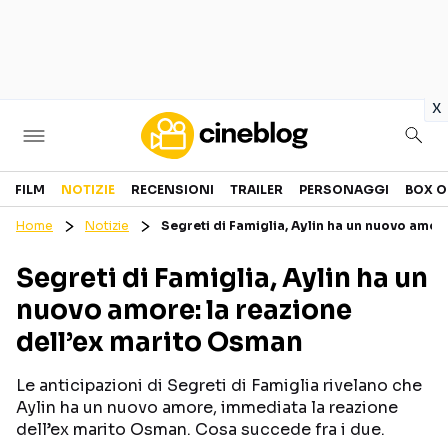
in
x
Cinema
FILM
NOTIZIE
RECENSIONI
TRAILER
PERSONAGGI
BOX O
Home
Notizie
Segreti di Famiglia, Aylin ha un nuovo amor
FILM
EVENTI
Segreti di Famiglia, Aylin ha un
GENERI
CANALI STREAMING
nuovo amore: la reazione
PERSONAGGI
dell’ex marito Osman
Categorie
Le anticipazioni di Segreti di Famiglia rivelano che
Aylin ha un nuovo amore, immediata la reazione
NOTIZIE
TRAILER
dell’ex marito Osman. Cosa succede fra i due.