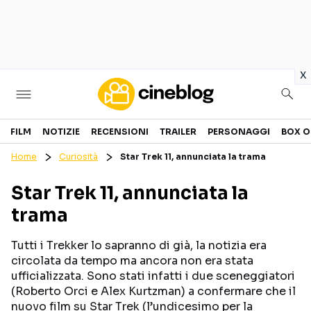
in
x
Cinema
FILM
NOTIZIE
RECENSIONI
TRAILER
PERSONAGGI
BOX O
Home
Curiosità
Star Trek 11, annunciata la trama
FILM
EVENTI
Star Trek 11, annunciata la
GENERI
CANALI STREAMING
trama
PERSONAGGI
Tutti i Trekker lo sapranno di già, la notizia era
Categorie
circolata da tempo ma ancora non era stata
ufficializzata. Sono stati infatti i due sceneggiatori
(Roberto Orci e Alex Kurtzman) a confermare che il
NOTIZIE
TRAILER
nuovo film su Star Trek (l’undicesimo per la