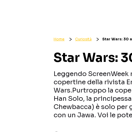
Home
Curiosità
Star Wars: 30 a
Star Wars: 3
Leggendo ScreenWeek m
copertine della rivista 
Wars.Purtroppo la coper
Han Solo, la principessa
Chewbacca) è solo per gl
con un Jawa. Voi le pote