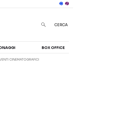
Notizie
in
CERCA
Categorie
ONAGGI
BOX OFFICE
NOTIZIE
TRAILER
VENTI CINEMATOGRAFICI
CURIOSITÀ
BOX OFFICE
RECENSIONI