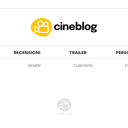
Cinema
RECENSIONI
TRAILER
PERS
FILM
EVENTI
GENERI
CURIOSITÀ
E
GENERI
CANALI STREAMING
PERSONAGGI