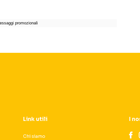
Link utili
I no
Chi siamo