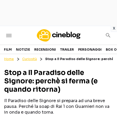
in
x
Cinema
FILM
NOTIZIE
RECENSIONI
TRAILER
PERSONAGGI
BOX O
Home
Curiosità
Stop a Il Paradiso delle Signore: perchè s
FILM
EVENTI
Stop a Il Paradiso delle
GENERI
CANALI STREAMING
Signore: perchè si ferma (e
PERSONAGGI
quando ritorna)
Categorie
Il Paradiso delle Signore si prepara ad una breve
pausa. Perché la soap di Rai 1 con Guarnieri non va
NOTIZIE
TRAILER
in onda e quando torna.