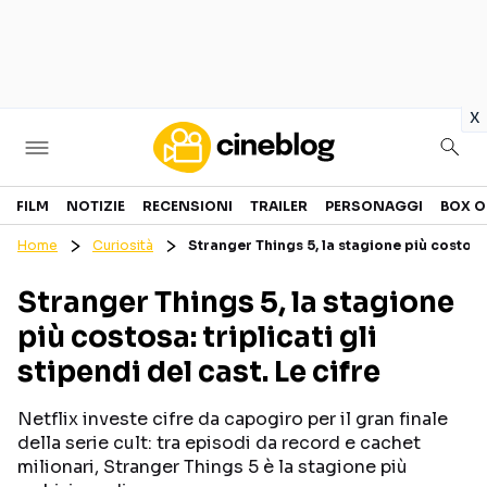
in
x
Cinema
FILM
NOTIZIE
RECENSIONI
TRAILER
PERSONAGGI
BOX O
Home
Curiosità
Stranger Things 5, la stagione più costosa: 
FILM
EVENTI
Stranger Things 5, la stagione
GENERI
CANALI STREAMING
più costosa: triplicati gli
PERSONAGGI
stipendi del cast. Le cifre
Categorie
Netflix investe cifre da capogiro per il gran finale
della serie cult: tra episodi da record e cachet
NOTIZIE
TRAILER
milionari, Stranger Things 5 è la stagione più