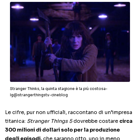
Stranger Thinks, la quinta stagione è la più costosa-
Ig@strangerthingstv-cineblog
Le cifre, pur non ufficiali, raccontano di un’impresa
titanica:
Stranger Things 5
dovrebbe costare
circa
300 milioni di dollari solo per la produzione
degli episodi,
che saranno otto, uno in meno