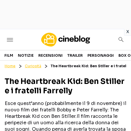
in
x
Cinema
FILM
NOTIZIE
RECENSIONI
TRAILER
PERSONAGGI
BOX O
Home
Curiosità
The Heartbreak Kid: Ben Stiller e i fratelli 
FILM
EVENTI
The Heartbreak Kid: Ben Stiller
GENERI
CANALI STREAMING
e i fratelli Farrelly
PERSONAGGI
Esce quest’anno (probabilmente il 9 di novembre) il
Categorie
nuovo film dei fratelli Bobby e Peter Farrelly: The
Heartbreak Kid con Ben Stiller.Il film racconta le
peripezie di un uomo alla ricerca della donna dei
NOTIZIE
TRAILER
suoi sogni. Quando pensa di averla trovata la sposa