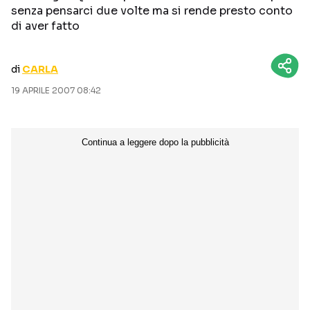
senza pensarci due volte ma si rende presto conto
CURIOSITÀ
BOX OFFICE
di aver fatto
RECENSIONI
di
CARLA
19 APRILE 2007 08:42
Seguici sui social