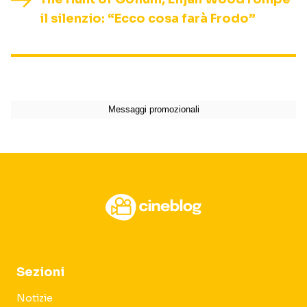
il silenzio: “Ecco cosa farà Frodo”
Sezioni
Notizie