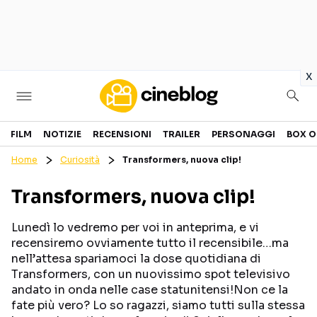
in
x
Cinema
FILM
NOTIZIE
RECENSIONI
TRAILER
PERSONAGGI
BOX O
Home
Curiosità
Transformers, nuova clip!
FILM
EVENTI
Transformers, nuova clip!
GENERI
CANALI STREAMING
PERSONAGGI
Lunedì lo vedremo per voi in anteprima, e vi
recensiremo ovviamente tutto il recensibile…ma
nell’attesa spariamoci la dose quotidiana di
Categorie
Transformers, con un nuovissimo spot televisivo
andato in onda nelle case statunitensi!Non ce la
NOTIZIE
TRAILER
fate più vero? Lo so ragazzi, siamo tutti sulla stessa