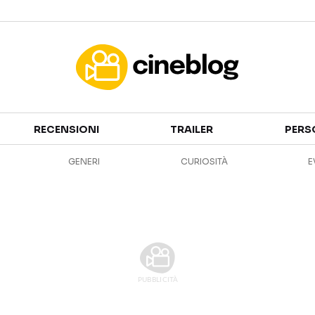
Cinema
RECENSIONI
TRAILER
PERS
FILM
EVENTI
GENERI
CURIOSITÀ
E
GENERI
CANALI STREAMING
PERSONAGGI