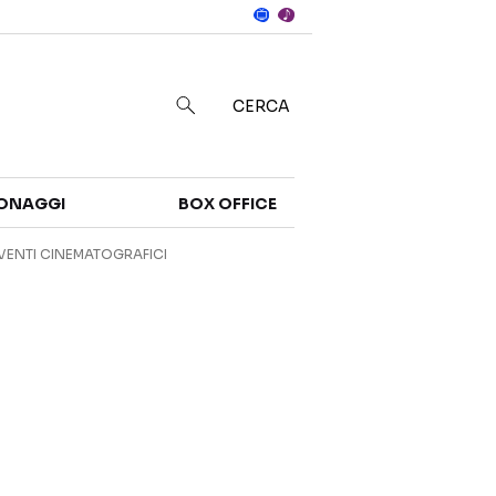
Notizie
in
CERCA
Categorie
ONAGGI
BOX OFFICE
NOTIZIE
TRAILER
VENTI CINEMATOGRAFICI
CURIOSITÀ
BOX OFFICE
RECENSIONI