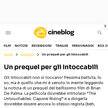
in
x
Cinema
FILM
NOTIZIE
RECENSIONI
TRAILER
PERSONAGGI
BOX O
Home
Curiosità
Un prequel per gli Intoccabili
FILM
EVENTI
Un prequel per gli Intoccabili
GENERI
CANALI STREAMING
PERSONAGGI
Gli Intoccabili non si toccano! Pessima battuta, lo
so, ma è quello che mi è venuto in mente leggendo
la notizia di un prequel del bellissimo film di Brian
Categorie
De Palma. La pellicola dovrebbe intitolarsi “The
Untouchables: Capone Rising” e a dirigerla
NOTIZIE
TRAILER
dovrebbe essere ancora lo stesso regista (beh,