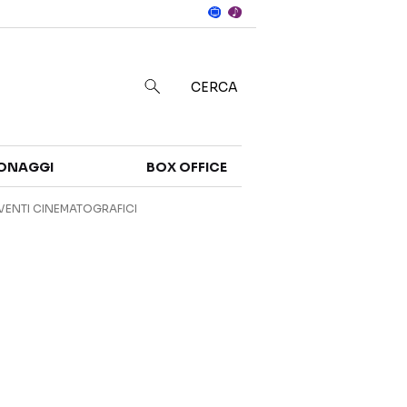
Notizie
in
CERCA
Categorie
ONAGGI
BOX OFFICE
NOTIZIE
TRAILER
VENTI CINEMATOGRAFICI
CURIOSITÀ
BOX OFFICE
RECENSIONI