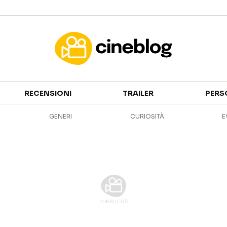
Cinema
RECENSIONI
TRAILER
PERS
FILM
EVENTI
GENERI
CURIOSITÀ
E
GENERI
CANALI STREAMING
PERSONAGGI