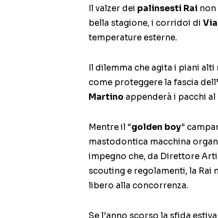
Il valzer dei
palinsesti Rai
non 
bella stagione, i corridoi di
Via
temperature esterne.
Il dilemma che agita i piani alt
come proteggere la fascia dell
Martino
appenderà i pacchi al 
Mentre il “
golden boy
” campan
mastodontica macchina organi
impegno che, da Direttore Artis
scouting e regolamenti, la Rai 
libero alla concorrenza.
Se l’anno scorso la sfida estiv