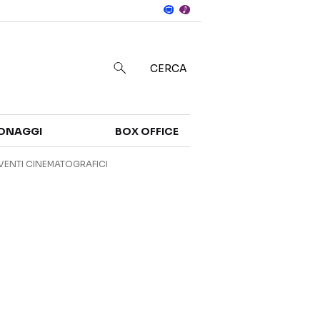
Notizie
in
CERCA
Categorie
ONAGGI
BOX OFFICE
NOTIZIE
TRAILER
VENTI CINEMATOGRAFICI
CURIOSITÀ
BOX OFFICE
RECENSIONI