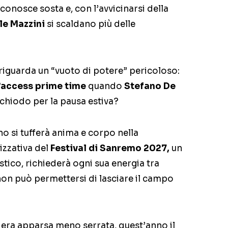
conosce sosta e, con l’avvicinarsi della
le Mazzini
si scaldano più delle
i riguarda un “vuoto di potere” pericoloso:
’access prime time
quando
Stefano De
chiodo per la pausa estiva?
o si tufferà anima e corpo nella
zzativa del
Festival di Sanremo 2027,
un
tico, richiederà ogni sua energia tra
non può permettersi di lasciare il campo
a era apparsa meno serrata, quest’anno il