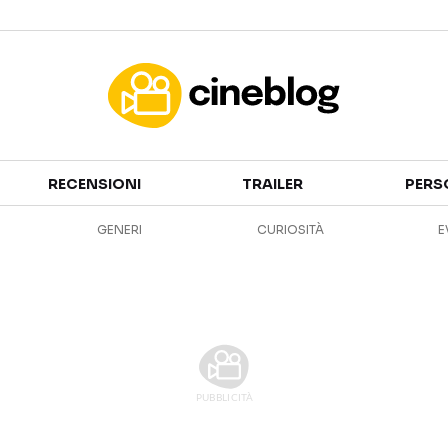
Cinema
RECENSIONI
TRAILER
PERS
FILM
EVENTI
GENERI
CURIOSITÀ
E
GENERI
CANALI STREAMING
PERSONAGGI