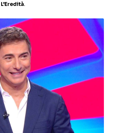
e
L’Eredità
.