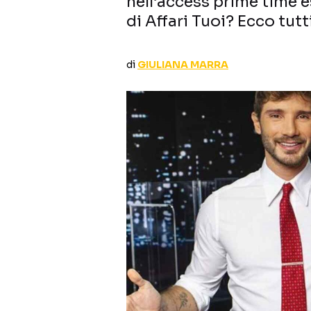
nell’access prime time e
di Affari Tuoi? Ecco tutti
di
GIULIANA MARRA