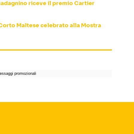
adagnino riceve il premio Cartier
i Corto Maltese celebrato alla Mostra