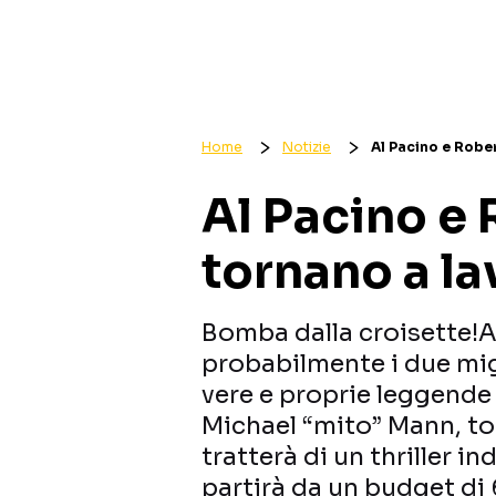
Home
Notizie
Al Pacino e Robe
Al Pacino e 
tornano a la
Bomba dalla croisette!A
probabilmente i due migl
vere e proprie leggende v
Michael “mito” Mann, to
tratterà di un thriller i
partirà da un budget di 6