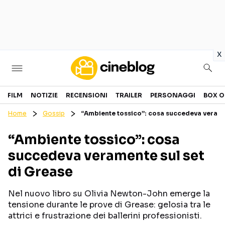
in
x
Cinema
FILM
NOTIZIE
RECENSIONI
TRAILER
PERSONAGGI
BOX O
Home
Gossip
“Ambiente tossico”: cosa succedeva verame
FILM
EVENTI
“Ambiente tossico”: cosa
GENERI
CANALI STREAMING
succedeva veramente sul set
PERSONAGGI
di Grease
Categorie
Nel nuovo libro su Olivia Newton-John emerge la
tensione durante le prove di Grease: gelosia tra le
NOTIZIE
TRAILER
attrici e frustrazione dei ballerini professionisti.