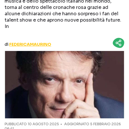
musica e dello spettacolo italiano nel mondo,
CURIOSITÀ
BOX OFFICE
torna al centro delle cronache rosa grazie ad
alcune dichiarazioni che hanno sorpreso i fan del
RECENSIONI
talent show e che aprono nuove possibilità future.
In
Seguici sui social
di
FEDERICAMAURINO
PUBBLICATO
10 AGOSTO 2025
AGGIORNATO 5 FEBBRAIO 2026
06:41