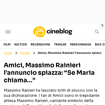
in
x
Cinema
FILM
NOTIZIE
RECENSIONI
TRAILER
PERSONAGGI
BOX O
Home
Gossip
Amici, Massimo Rainieri l’annuncio spiazza
FILM
EVENTI
Amici, Massimo Rainieri
GENERI
CANALI STREAMING
l’annuncio spiazza: “Se Maria
PERSONAGGI
chiama…”
Categorie
Massimo Ranieri ha lasciato tutti di stucco con la
sua dichiarazione. I fan di Amici sono in trepidante
NOTIZIE
TRAILER
attesa.Massimo Ranieri, cantante simbolo della