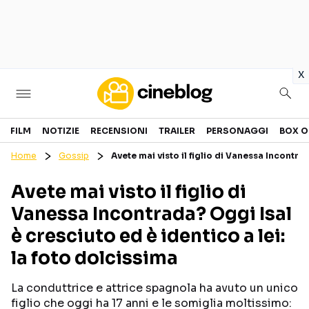
in
x
Cinema
FILM
NOTIZIE
RECENSIONI
TRAILER
PERSONAGGI
BOX O
Home
Gossip
Avete mai visto il figlio di Vanessa Incontra
FILM
EVENTI
Avete mai visto il figlio di
GENERI
CANALI STREAMING
Vanessa Incontrada? Oggi Isal
PERSONAGGI
è cresciuto ed è identico a lei:
la foto dolcissima
Categorie
La conduttrice e attrice spagnola ha avuto un unico
NOTIZIE
TRAILER
figlio che oggi ha 17 anni e le somiglia moltissimo: