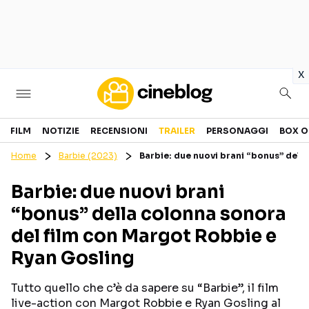
in
x
Cinema
FILM
NOTIZIE
RECENSIONI
TRAILER
PERSONAGGI
BOX O
Home
Barbie (2023)
Barbie: due nuovi brani “bonus” dell
FILM
EVENTI
Barbie: due nuovi brani
GENERI
CANALI STREAMING
“bonus” della colonna sonora
PERSONAGGI
del film con Margot Robbie e
Ryan Gosling
Categorie
Tutto quello che c’è da sapere su “Barbie”, il film
NOTIZIE
TRAILER
live-action con Margot Robbie e Ryan Gosling al