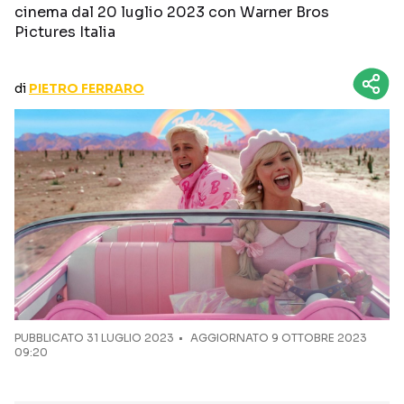
cinema dal 20 luglio 2023 con Warner Bros
CURIOSITÀ
BOX OFFICE
Pictures Italia
RECENSIONI
di
PIETRO FERRARO
Seguici sui social
PUBBLICATO
31 LUGLIO 2023
AGGIORNATO 9 OTTOBRE 2023
09:20