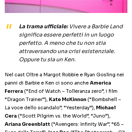
La trama ufficiale:
Vivere a Barbie Land
significa essere perfetti in un luogo
perfetto. A meno che tu non stia
attraversando una crisi esistenziale.
Oppure tu sia un Ken.
Nel cast Oltre a Margot Robbie e Ryan Gosling nei
panni di Barbie e Ken ci sono anche
America
Ferrera
(“End of Watch – Tolleranza zero”, i film
“Dragon Trainer”),
Kate McKinnon
(“Bombshell –
La voce dello scandalo”, “Yesterday”),
Michael
Cera
(“Scott Pilgrim vs. the World”, “Juno”),
Ariana Greenblatt
(“Avengers: Infinity War”, “65 –