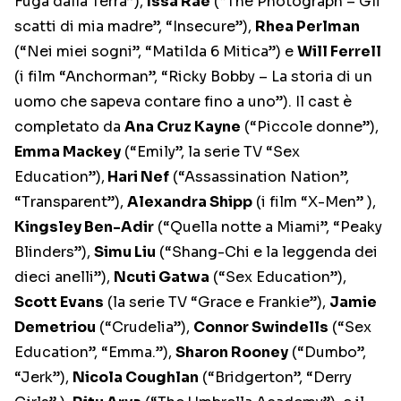
Fuga dalla Terra”),
Issa Rae
(“The Photograph – Gli
scatti di mia madre”, “Insecure”),
Rhea Perlman
(“Nei miei sogni”, “Matilda 6 Mitica”) e
Will Ferrell
(i film “Anchorman”, “Ricky Bobby – La storia di un
uomo che sapeva contare fino a uno”). Il cast è
completato da
Ana Cruz Kayne
(“Piccole donne”),
Emma Mackey
(“Emily”, la serie TV “Sex
Education”),
Hari Nef
(“Assassination Nation”,
“Transparent”),
Alexandra Shipp
(i film “X-Men” ),
Kingsley Ben-Adir
(“Quella notte a Miami”, “Peaky
Blinders”),
Simu Liu
(“Shang-Chi e la leggenda dei
dieci anelli”),
Ncuti Gatwa
(“Sex Education”),
Scott Evans
(la serie TV “Grace e Frankie”),
Jamie
Demetriou
(“Crudelia”),
Connor Swindells
(“Sex
Education”, “Emma.”),
Sharon Rooney
(“Dumbo”,
“Jerk”),
Nicola Coughlan
(“Bridgerton”, “Derry