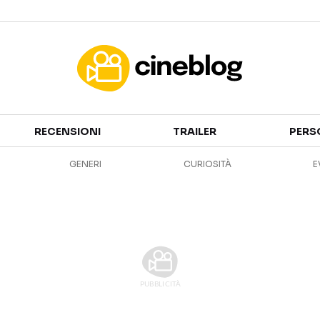
Cinema
RECENSIONI
TRAILER
PERS
FILM
EVENTI
GENERI
CURIOSITÀ
E
GENERI
CANALI STREAMING
PERSONAGGI