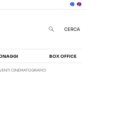
Notizie
in
CERCA
Categorie
ONAGGI
BOX OFFICE
NOTIZIE
TRAILER
VENTI CINEMATOGRAFICI
CURIOSITÀ
BOX OFFICE
RECENSIONI