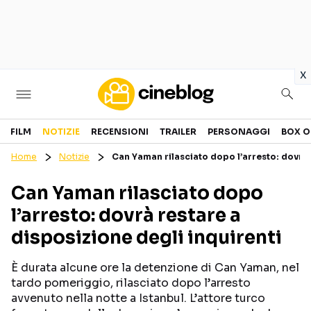
in
x
Cinema
FILM
NOTIZIE
RECENSIONI
TRAILER
PERSONAGGI
BOX O
Home
Notizie
Can Yaman rilasciato dopo l’arresto: dovrà 
FILM
EVENTI
Can Yaman rilasciato dopo
GENERI
CANALI STREAMING
l’arresto: dovrà restare a
PERSONAGGI
disposizione degli inquirenti
Categorie
È durata alcune ore la detenzione di Can Yaman, nel
tardo pomeriggio, rilasciato dopo l’arresto
NOTIZIE
TRAILER
avvenuto nella notte a Istanbul. L’attore turco