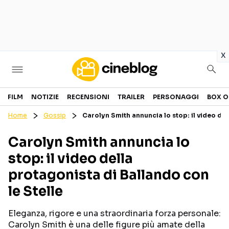
in
x
Cinema
FILM
NOTIZIE
RECENSIONI
TRAILER
PERSONAGGI
BOX O
Home
Gossip
Carolyn Smith annuncia lo stop: il video del
FILM
EVENTI
Carolyn Smith annuncia lo
GENERI
CANALI STREAMING
stop: il video della
PERSONAGGI
protagonista di Ballando con
le Stelle
Categorie
Eleganza, rigore e una straordinaria forza personale:
NOTIZIE
TRAILER
Carolyn Smith è una delle figure più amate della