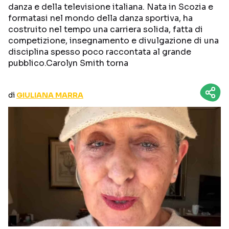
danza e della televisione italiana. Nata in Scozia e
CURIOSITÀ
BOX OFFICE
formatasi nel mondo della danza sportiva, ha
RECENSIONI
costruito nel tempo una carriera solida, fatta di
competizione, insegnamento e divulgazione di una
disciplina spesso poco raccontata al grande
pubblico.Carolyn Smith torna
Seguici sui social
di
GIULIANA MARRA