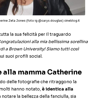
therine Zeta Jones (foto ig @carys.douglas) cineblog.it
utta la sua felicità per il traguardo
ongratulazioni alla mia bellissima sorellina
di a Brown University! Siamo tutti così
sui suoi profili social.
e alla mamma Catherine
do delle fotografie che ritraggono la
molti hanno notato,
è identica alla
 notare la bellezza della fanciulla, sia