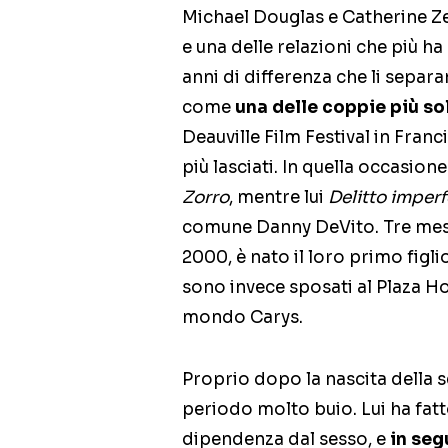
Michael Douglas e Catherine Z
e una delle relazioni che più 
anni di differenza che li sepa
come
una delle coppie più so
Deauville Film Festival in Fran
più lasciati. In quella occasion
Zorro
, mentre lui
Delitto imperf
comune Danny DeVito. Tre mesi 
2000, è nato il loro primo figl
sono invece sposati al Plaza Ho
mondo Carys.
Proprio dopo la nascita della
periodo molto buio. Lui ha fatto
dipendenza dal sesso, e
in seg