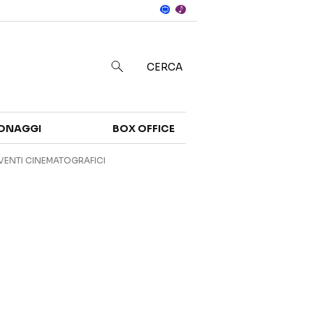
Notizie
in
CERCA
Categorie
ONAGGI
BOX OFFICE
NOTIZIE
TRAILER
VENTI CINEMATOGRAFICI
CURIOSITÀ
BOX OFFICE
RECENSIONI