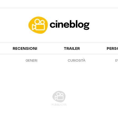
Cinema
RECENSIONI
TRAILER
PERS
FILM
EVENTI
GENERI
CURIOSITÀ
E
GENERI
CANALI STREAMING
PERSONAGGI