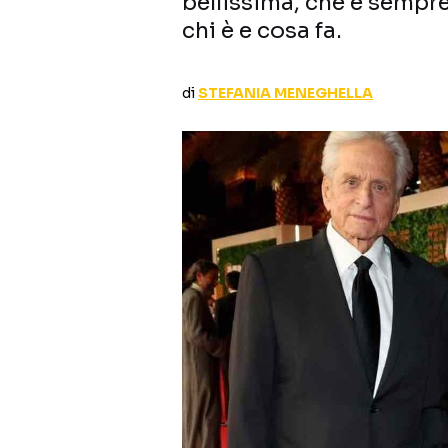
bellissima, che è sempr
chi è e cosa fa.
di
STEFANIA MENEGHELLA