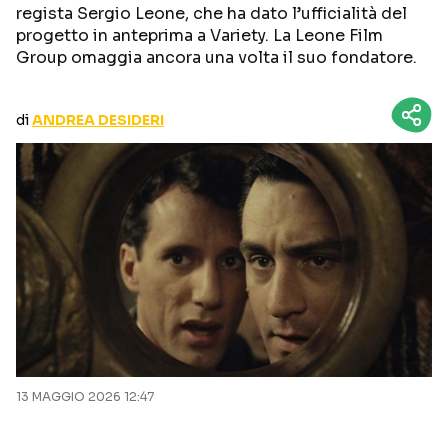
regista Sergio Leone, che ha dato l’ufficialità del
CURIOSITÀ
BOX OFFICE
progetto in anteprima a Variety. La Leone Film
RECENSIONI
Group omaggia ancora una volta il suo fondatore.
di
ANDREA DESIDERI
Seguici sui social
13 MAGGIO 2026 12:47