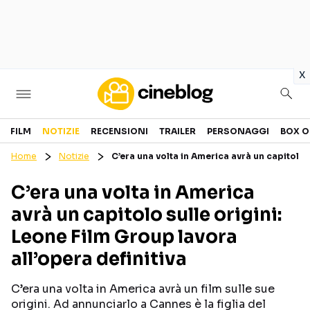
in
x
Cinema
FILM
NOTIZIE
RECENSIONI
TRAILER
PERSONAGGI
BOX O
Home
Notizie
C’era una volta in America avrà un capitolo s
FILM
EVENTI
C’era una volta in America
GENERI
CANALI STREAMING
avrà un capitolo sulle origini:
PERSONAGGI
Leone Film Group lavora
all’opera definitiva
Categorie
C’era una volta in America avrà un film sulle sue
NOTIZIE
TRAILER
origini. Ad annunciarlo a Cannes è la figlia del