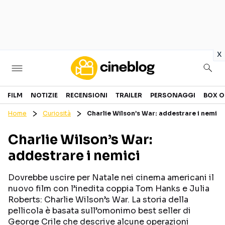
in
x
Cinema
FILM
NOTIZIE
RECENSIONI
TRAILER
PERSONAGGI
BOX O
Home
Curiosità
Charlie Wilson’s War: addestrare i nemici
FILM
EVENTI
Charlie Wilson’s War:
GENERI
CANALI STREAMING
addestrare i nemici
PERSONAGGI
Dovrebbe uscire per Natale nei cinema americani il
Categorie
nuovo film con l’inedita coppia Tom Hanks e Julia
Roberts: Charlie Wilson’s War. La storia della
pellicola è basata sull’omonimo best seller di
NOTIZIE
TRAILER
George Crile che descrive alcune operazioni