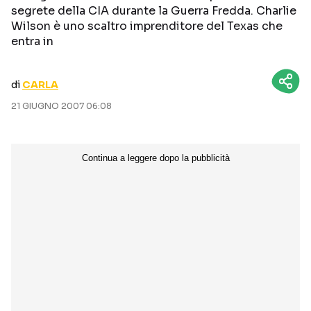
segrete della CIA durante la Guerra Fredda. Charlie
CURIOSITÀ
BOX OFFICE
Wilson è uno scaltro imprenditore del Texas che
RECENSIONI
entra in
di
CARLA
Seguici sui social
21 GIUGNO 2007 06:08