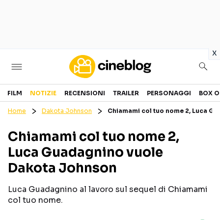
in
x
Cinema
FILM
NOTIZIE
RECENSIONI
TRAILER
PERSONAGGI
BOX O
Home
Dakota Johnson
Chiamami col tuo nome 2, Luca G
FILM
EVENTI
Chiamami col tuo nome 2,
GENERI
CANALI STREAMING
Luca Guadagnino vuole
PERSONAGGI
Dakota Johnson
Categorie
Luca Guadagnino al lavoro sul sequel di Chiamami
col tuo nome.
NOTIZIE
TRAILER