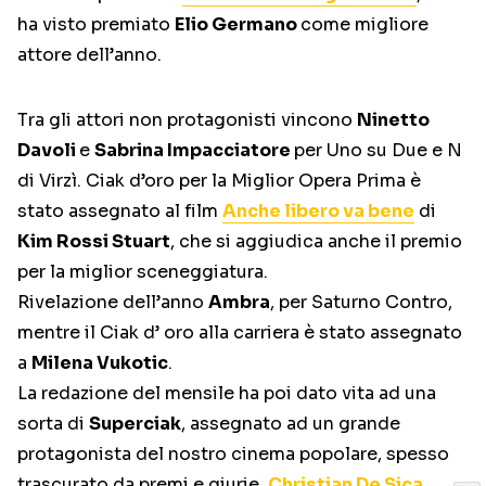
ha visto premiato
Elio Germano
come migliore
attore dell’anno.
Tra gli attori non protagonisti vincono
Ninetto
Davoli
e
Sabrina Impacciatore
per Uno su Due e N
di Virzì. Ciak d’oro per la Miglior Opera Prima è
stato assegnato al film
Anche libero va bene
di
Kim Rossi Stuart
, che si aggiudica anche il premio
per la miglior sceneggiatura.
Rivelazione dell’anno
Ambra
, per Saturno Contro,
mentre il Ciak d’ oro alla carriera è stato assegnato
a
Milena Vukotic
.
La redazione del mensile ha poi dato vita ad una
sorta di
Superciak
, assegnato ad un grande
protagonista del nostro cinema popolare, spesso
trascurato da premi e giurie,
Christian De Sica
,