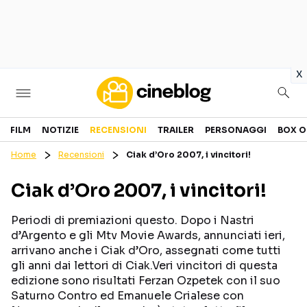
in
x
Cinema
FILM
NOTIZIE
RECENSIONI
TRAILER
PERSONAGGI
BOX O
Home
Recensioni
Ciak d’Oro 2007, i vincitori!
FILM
EVENTI
Ciak d’Oro 2007, i vincitori!
GENERI
CANALI STREAMING
PERSONAGGI
Periodi di premiazioni questo. Dopo i Nastri
d’Argento e gli Mtv Movie Awards, annunciati ieri,
arrivano anche i Ciak d’Oro, assegnati come tutti
Categorie
gli anni dai lettori di Ciak.Veri vincitori di questa
edizione sono risultati Ferzan Ozpetek con il suo
NOTIZIE
TRAILER
Saturno Contro ed Emanuele Crialese con