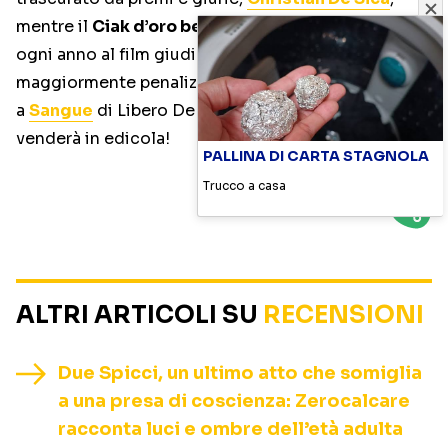
mentre il
Ciak d’oro bello & invisibile
, destinato
ogni anno al film giudicato più meritevole e
maggiormente penalizzato al botteghino, è andato
a
Sangue
di Libero De Rienzo, che lo stesso Ciak
venderà in edicola!
PALLINA DI CARTA STAGNOLA
Trucco a casa
ALTRI ARTICOLI SU
RECENSIONI
Due Spicci, un ultimo atto che somiglia
a una presa di coscienza: Zerocalcare
racconta luci e ombre dell’età adulta