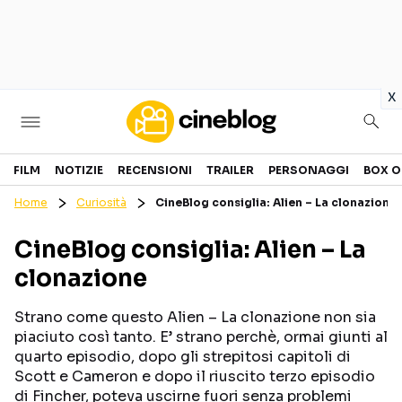
in
x
Cinema
FILM
NOTIZIE
RECENSIONI
TRAILER
PERSONAGGI
BOX O
Home
Curiosità
CineBlog consiglia: Alien – La clonazione
FILM
EVENTI
CineBlog consiglia: Alien – La
GENERI
CANALI STREAMING
clonazione
PERSONAGGI
Strano come questo Alien – La clonazione non sia
Categorie
piaciuto così tanto. E’ strano perchè, ormai giunti al
quarto episodio, dopo gli strepitosi capitoli di
Scott e Cameron e dopo il riuscito terzo episodio
NOTIZIE
TRAILER
di Fincher, poteva uscirne fuori senza problemi