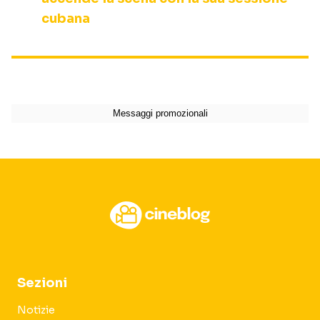
cubana
Sezioni
Notizie