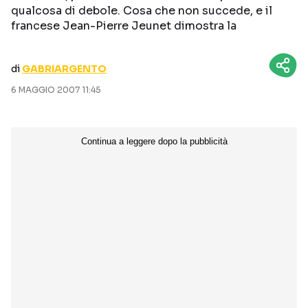
qualcosa di debole. Cosa che non succede, e il
CURIOSITÀ
BOX OFFICE
francese Jean-Pierre Jeunet dimostra la
RECENSIONI
di
GABRIARGENTO
6 MAGGIO 2007 11:45
Seguici sui social