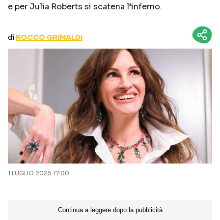
e per Julia Roberts si scatena l’inferno.
CURIOSITÀ
BOX OFFICE
RECENSIONI
di
ROCCO GRIMALDI
Seguici sui social
1 LUGLIO 2025 17:00