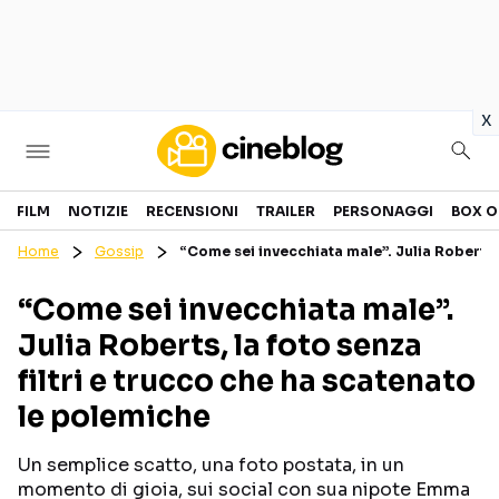
in
x
Cinema
FILM
NOTIZIE
RECENSIONI
TRAILER
PERSONAGGI
BOX O
Home
Gossip
“Come sei invecchiata male”. Julia Roberts, 
FILM
EVENTI
“Come sei invecchiata male”.
GENERI
CANALI STREAMING
Julia Roberts, la foto senza
PERSONAGGI
filtri e trucco che ha scatenato
le polemiche
Categorie
Un semplice scatto, una foto postata, in un
NOTIZIE
TRAILER
momento di gioia, sui social con sua nipote Emma